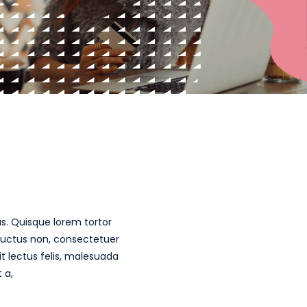
us. Quisque lorem tortor
i luctus non, consectetuer
it lectus felis, malesuada
 a,