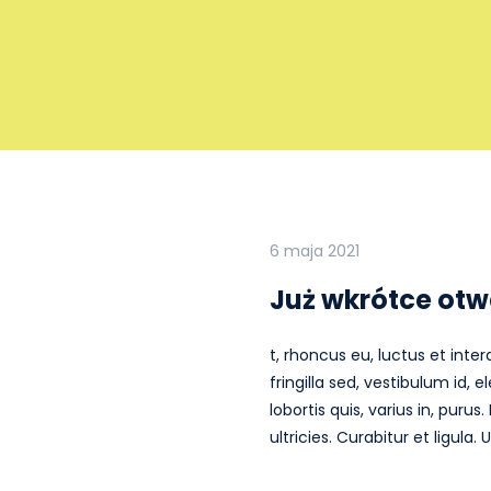
6 maja 2021
Już wkrótce otw
t, rhoncus eu, luctus et inte
fringilla sed, vestibulum id,
lobortis quis, varius in, pur
ultricies. Curabitur et ligul