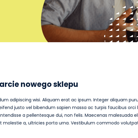
arcie nowego sklepu
rdum adipiscing wisi. Aliquam erat ac ipsum. Integer aliquam pur
 eleifend justo vel bibendum sapien massa ac turpis faucibus orc
us. Intendisse a pellentesque dui, non felis. Maecenas malesuada el
a. Ut molestie a, ultricies porta urna. Vestibulum commodo volutpat